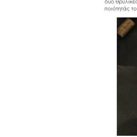
δύο θρυλικέ
ποιότητάς του