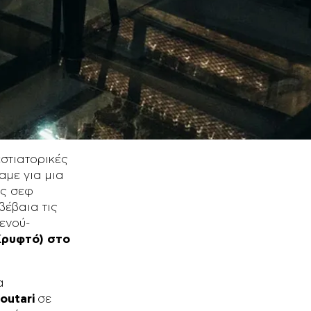
s και της
Levents που
εστιατορικές
αμε για μια
ος σεφ
βέβαια τις
ενού-
Κρυφτό) στο
α
outari
σε