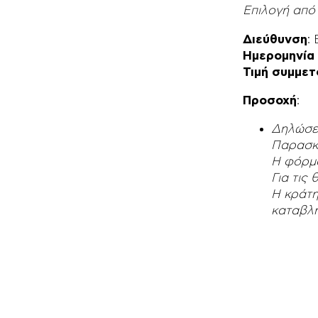
Επιλογή από
Διεύθυνση
:
Ημερομηνία
Τιμή συμμετ
Προσοχή
:
Δηλώσετ
Παρασκ
Η φόρμα
Για τις
Η κράτη
καταβλη