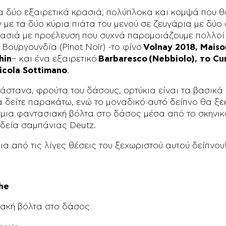
ια δύο εξαιρετικά κρασιά, πολύπλοκα και κομψά που 
 με τα δύο κύρια πιάτα του μενού σε ζευγάρια με δύο
ασιά με προέλευση που συχνά παρομοιάζουμε πολλοί 
Βουργουνδία (Pinot Noir) -το φίνο
Volnay 2018, Maiso
hin
– και ένα εξαιρετικό
Barbaresco
(Nebbiolo), το Cu
icola Sottimano
.
άστανα, φρούτα του δάσους, ορτύκια είναι τα βασικά 
 δείτε παρακάτω, ενώ το μοναδικό αυτό δείπνο θα ξεκ
: μια φαντασιακή βόλτα στο δάσος μέσα από το σκηνι
δεία σαμπάνιας Deutz.
α από τις λίγες θέσεις του ξεχωριστού αυτού δείπνου
he
ακή βόλτα στο δάσος