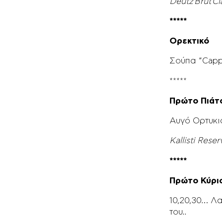
Deutz
Brut
Cl
*****
Ορεκτικό
Σούπα “Capp
*****
Πρώτο Πιάτ
Αυγό Ορτυκι
Kallisti Rese
*****
Πρώτο Κύρι
10,20,30… Λ
του..