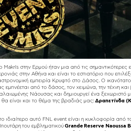
γασία με τον σεφ Πέτρο Δήμα του γαστρονομικού Makri
οτείνουμε μια ξεχωριστή εμπειρία στο πλαίσιο των #FN
δεν πρέπει να χάσετε!
Δευτέρα 26 Φεβρουαρίου
το Δάσος στο Makris Athens Restaurant
ο Makris στην Ερμού ήταν μια από τις σημαντικότερες 
χρονιάς στην Αθήνα και είναι το εστιατόριο που επιλέξ
αστρονομική εμπειρία Κρυφτό στο Δάσος. Ο ικανότατ
 εμπνέεται από το δάσος, τον χειμώνα, την τέχνη και 
παλαιωμένης Νάουσας και δημιουργεί ένα ξεχωριστό μ
 θα είναι και το θέμα της βραδιάς μας:
Δραπετίνδα (
ο ιδιαίτερο αυτό FNL event είναι η κυκλοφορία από τ
Μπουτάρη του εμβληματικού
Grande
Reserve Naoussa B