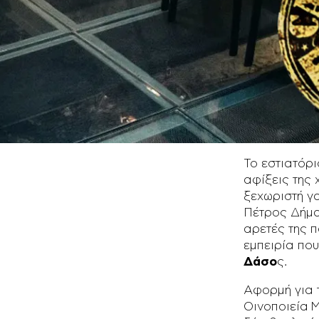
Σε συνερ
Boutari πρ
Κρυφτό σ
Το εστιατόρι
αφίξεις της 
ξεχωριστή γ
Πέτρος Δήμας
αρετές της 
εμπειρία που
Δάσο
ς.
Αφορμή για τ
Οινοποιεία 