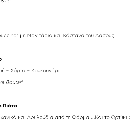
assic
uccino” με Μανιτάρια και Κάστανα του Δάσους
ο
ού – Χόρτα – Κουκουνάρι
rve Boutari
ο Πιάτο
αχανικά και Λουλούδια από τη Φάρμα …Και το Ορτύκι 