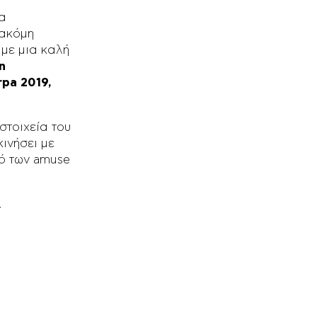
θα
 ακόμη
με μια καλή
n
rpa 2019,
στοιχεία του
ινήσει με
κό των amuse
!