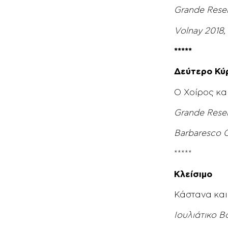
Grande Reser
Volnay 2018,
*****
Δεύτερο Κύρ
Ο Χοίρος κα
Grande Reser
Barbaresco C
*****
Κλείσιμο
Κάστανα και
Ιουλιάτικο B