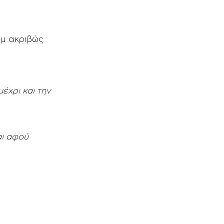
μμ ακριβώς
έχρι και την
αι αφού