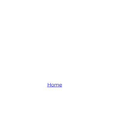
La Ferme
Home
-
La Ferme