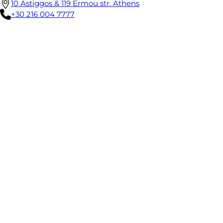
10 Astiggos & 119 Ermou str. Athens
+30 216 004 7777
There is a valet-assisted parking
Social
Facebook
Instagram
Linkedin
TikTok
Tripadvisor
Notre histoire
MAKRIS tire son nom de l'ancien nom de Corfou, où le
restaurant a commencé son voyage culinaire en 2018, à