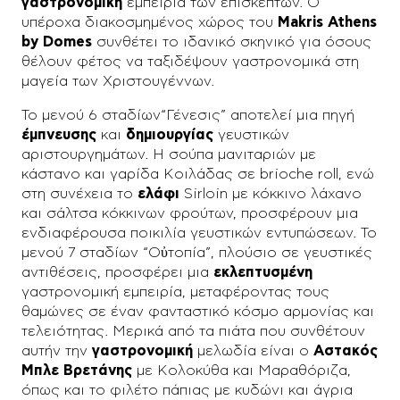
γαστρονομική
εμπειρία των επισκεπτών. Ο
υπέροχα διακοσμημένος χώρος του
Makris Athens
by Domes
συνθέτει το ιδανικό σκηνικό για όσους
θέλουν φέτος να ταξιδέψουν γαστρονομικά στη
μαγεία των Χριστουγέννων.
Το μενού 6 σταδίων“Γένεσις” αποτελεί μια πηγή
έμπνευσης
και
δημιουργίας
γευστικών
αριστουργημάτων. Η σούπα μανιταριών με
κάστανο και γαρίδα Κοιλάδας σε brioche roll, ενώ
στη συνέχεια το
ελάφι
Sirloin με κόκκινο λάχανο
και σάλτσα κόκκινων φρούτων, προσφέρουν μια
ενδιαφέρουσα ποικιλία γευστικών εντυπώσεων. Το
μενού 7 σταδίων “Οὐτοπία”, πλούσιο σε γευστικές
αντιθέσεις, προσφέρει μια
εκλεπτυσμένη
γαστρονομική εμπειρία, μεταφέροντας τους
θαμώνες σε έναν φανταστικό κόσμο αρμονίας και
τελειότητας. Μερικά από τα πιάτα που συνθέτουν
αυτήν την
γαστρονομική
μελωδία είναι ο
Αστακός
Μπλε Βρετάνης
με Κολοκύθα και Μαραθόριζα,
όπως και το φιλέτο πάπιας με κυδώνι και άγρια