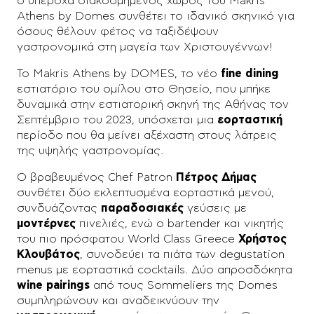
ο υπέροχα διακοσμημένος χώρος του Makris
Athens by Domes συνθέτει το ιδανικό σκηνικό για
όσους θέλουν φέτος να ταξιδέψουν
γαστρονομικά στη μαγεία των Χριστουγέννων!
Το Makris Athens by DOMES, το νέο
fine dining
εστιατόριο του ομίλου στο Θησείο, που μπήκε
δυναμικά στην εστιατορική σκηνή της Αθήνας τον
Σεπτέμβριο του 2023, υπόσχεται μια
εορταστική
περίοδο που θα μείνει αξέχαστη στους λάτρεις
της υψηλής γαστρονομίας.
Ο βραβευμένος Chef Patron
Πέτρος Δήμας
συνθέτει δύο εκλεπτυσμένα εορταστικά μενού,
συνδυάζοντας
παραδοσιακές
γεύσεις με
μοντέρνες
πινελιές, ενώ ο bartender και νικητής
του πιο πρόσφατου World Class Greece
Χρήστος
Κλουβάτος
, συνοδεύει τα πιάτα των degustation
menus με εορταστικά cocktails. Δύο απροσδόκητα
wine pairings
από τους Sommeliers της Domes
συμπληρώνουν και αναδεικνύουν την