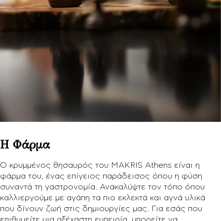
Η Φάρμα
Ο κρυμμένος θησαυρός του MAKRIS Athens είναι η
φάρμα του, ένας επίγειος παράδεισος όπου η φύση
συναντά τη γαστρονομία. Ανακαλύψτε τον τόπο όπου
καλλιεργούμε με αγάπη τα πιο εκλεκτά και αγνά υλικά
που δίνουν ζωή στις δημιουργίες μας. Για εσάς που
επιθυμείτε μια αξέχαστη εμπειρία, μπορείτε να